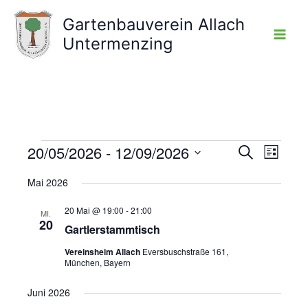
Zum
Gartenbauverein Allach
Inhalt
Untermenzing
springen
20/05/2026
 - 
12/09/2026
Veranstaltungen
Veranstaltunge
Veranst
Suche
Liste
Suche
Ansicht
Datum
Mai 2026
und
Navigat
wählen.
Ansichten,
20 Mai @ 19:00
-
21:00
MI.
Navigation
20
Gartlerstammtisch
Vereinsheim Allach
Eversbuschstraße 161,
München, Bayern
Juni 2026