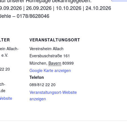
auf unserer Homepage bekanntgegeben.
9.09.2026 | 26.09.2026 | 10.10.2026 | 24.10.2026
 Jehle – 0178/8628046
LTER
VERANSTALTUNGSORT
in Allach-
Vereinsheim Allach
 e.V.
Eversbuschstraße 161
München
,
Bayern
80999
 22 20
Google Karte anzeigen
Telefon
ch-
089/812 22 20
.de
Veranstaltungsort-Website
Website
anzeigen