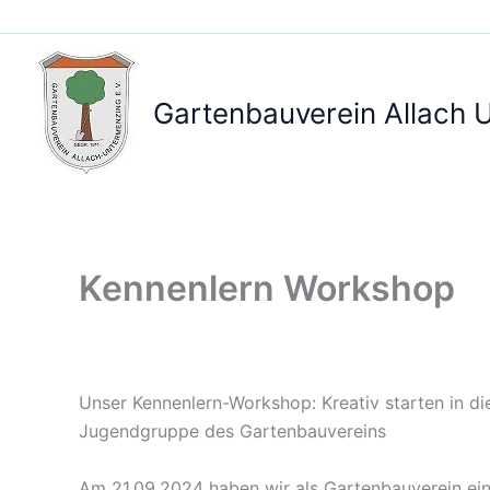
Zum
Inhalt
springen
Gartenbauverein Allach 
Kennenlern Workshop
Unser Kennenlern-Workshop: Kreativ starten in di
Jugendgruppe des Gartenbauvereins
Am 21.09.2024 haben wir als Gartenbauverein e