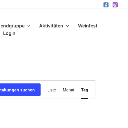
gendgruppe
Aktivitäten
Weinfest
Login
Veranstaltung
staltungen suchen
Liste
Monat
Tag
Ansichten-
Navigation