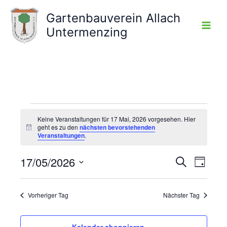
Zum
Gartenbauverein Allach
Inhalt
Untermenzing
springen
Veranstaltungen
Keine Veranstaltungen für 17 Mai, 2026 vorgesehen. Hier
für
geht es zu den
nächsten bevorstehenden
Hinweis
17
Veranstaltungen
.
Mai,
2026
17/05/2026
Veranstaltunge
Veranst
Suche
Tag
Suche
Ansicht
Datum
und
Navigat
wählen.
Vorheriger Tag
Nächster Tag
Ansichten,
Navigation