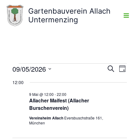
Zum
Gartenbauverein Allach
Inhalt
Untermenzing
springen
09/05/2026
Veranstaltungen
Veranstaltunge
Veranst
Suche
Tag
für
Suche
Ansicht
Datum
9
12:00
und
Navigat
wählen.
Mai,
Ansichten,
9 Mai @ 12:00
-
22:00
2026
Navigation
Allacher Maifest (Allacher
Burschenverein)
Vereinsheim Allach
Eversbuschstraße 161,
München