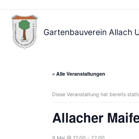
Zum
Inhalt
springen
Gartenbauverein Allach 
« Alle Veranstaltungen
Diese Veranstaltung hat bereits stat
Allacher Maif
9 Mai @ 12:00
-
22:00