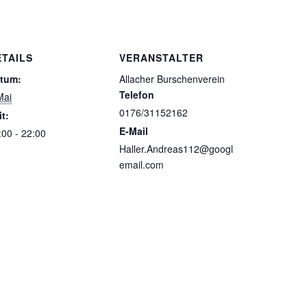
ETAILS
VERANSTALTER
tum:
Allacher Burschenverein
Telefon
Mai
0176/31152162
it:
E-Mail
:00 - 22:00
Haller.Andreas112@googl
email.com