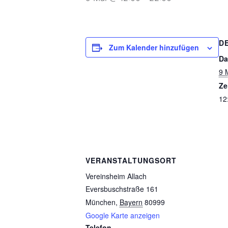
D
Zum Kalender hinzufügen
Da
9 
Ze
12
VERANSTALTUNGSORT
Vereinsheim Allach
Eversbuschstraße 161
München
,
Bayern
80999
Google Karte anzeigen
Telefon