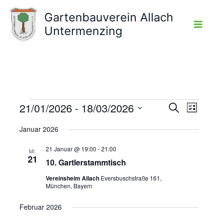
Zum
Gartenbauverein Allach
Inhalt
Untermenzing
springen
21/01/2026
 - 
18/03/2026
Veranstaltungen
Veranstaltunge
Veranst
Suche
Liste
Suche
Ansicht
Datum
Januar 2026
und
Navigat
wählen.
Ansichten,
21 Januar @ 19:00
-
21:00
MI.
Navigation
21
10. Gartlerstammtisch
Vereinsheim Allach
Eversbuschstraße 161,
München, Bayern
Februar 2026