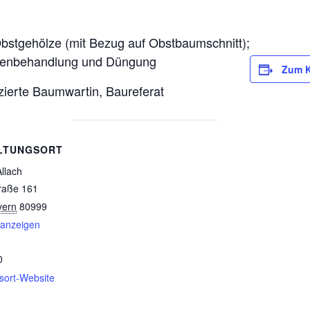
bstgehölze (mit Bezug auf Obstbaumschnitt);
odenbehandlung und Düngung
Zum K
izierte Baumwartin, Baureferat
LTUNGSORT
llach
raße 161
yern
80999
 anzeigen
0
sort-Website