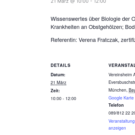
21 März @ 10:00
-
12:00
Wissenswertes über Biologie der O
Krankheiten an Obstgehölzen; B
Referentin: Verena Fratczak, zertif
DETAILS
VERANSTA
Datum:
Vereinsheim A
Eversbuschst
21 März
München
,
Ba
Zeit:
Google Karte
10:00 - 12:00
Telefon
089/812 22 2
Veranstaltung
anzeigen