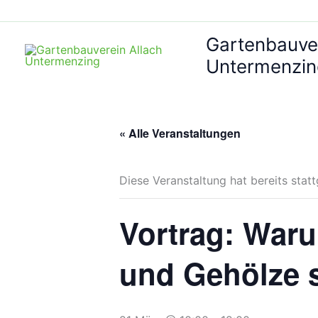
Zum
Inhalt
Gartenbauver
springen
Untermenzi
« Alle Veranstaltungen
Diese Veranstaltung hat bereits stat
Vortrag: War
und Gehölze s