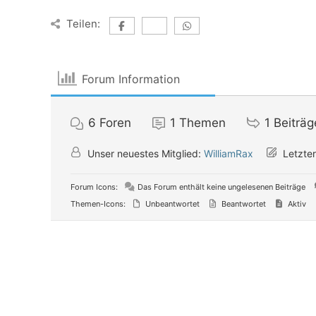
Teilen:
Forum Information
6
Foren
1
Themen
1
Beiträg
Unser neuestes Mitglied:
WilliamRax
Letzter
Forum Icons:
Das Forum enthält keine ungelesenen Beiträge
Themen-Icons:
Unbeantwortet
Beantwortet
Aktiv