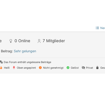
Ne
e
0
Online
7
Mitglieder
 Beitrag:
Sehr gelungen
Das Forum enthält ungelesene Beiträge
Heiß
Oben angepinnt
Nicht genehmigt
Gelöst
Privat
Ges